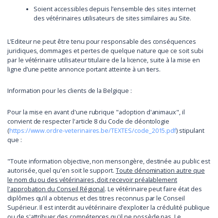
Soient accessibles depuis l’ensemble des sites internet
des vétérinaires utilisateurs de sites similaires au Site.
L’Editeur ne peut être tenu pour responsable des conséquences
juridiques, dommages et pertes de quelque nature que ce soit subi
par le vétérinaire utilisateur titulaire de la licence, suite à la mise en
ligne d’une petite annonce portant atteinte à un tiers.
Information pour les clients de la Belgique :
Pour la mise en avant d'une rubrique "adoption d'animaux", il
convient de respecter l'article 8 du Code de déontologie
(
https://www.ordre-veterinaires.be/TEXTES/code_2015.pdf
) stipulant
que :
"Toute information objective, non mensongère, destinée au public est
autorisée, quel qu'en soit le support.
Toute dénomination autre que
le nom du ou des vétérinaires, doit recevoir préalablement
l'approbation du Conseil Régional
. Le vétérinaire peut faire état des
diplômes qu’il a obtenus et des titres reconnus par le Conseil
Supérieur. Il est interdit au vétérinaire d’exploiter la crédulité publique
ou de s'attribuer des compétences qu'il ne possède pas. Le